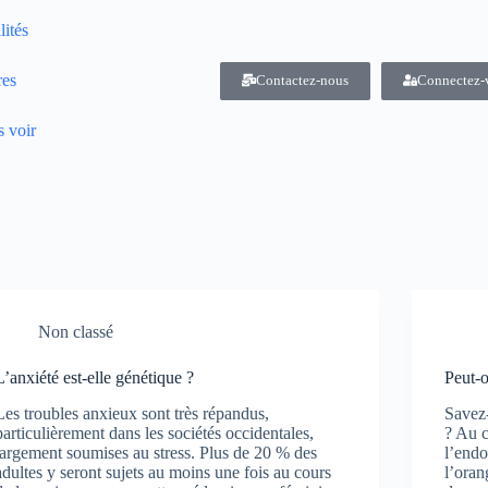
lités
res
Contactez-nous
Connectez-
 voir
Non classé
L’anxiété est-elle génétique ?
Peut-o
Les troubles anxieux sont très répandus,
Savez
particulièrement dans les sociétés occidentales,
? Au c
largement soumises au stress. Plus de 20 % des
l’endo
adultes y seront sujets au moins une fois au cours
l’oran