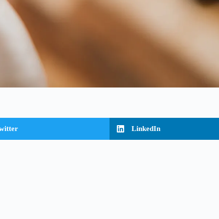
witter
LinkedIn