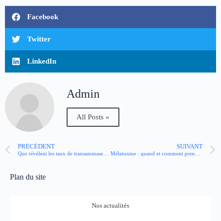
Facebook
Twitter
LinkedIn
Admin
All Posts »
PRÉCÉDENT
SUIVANT
Que révèlent les taux de transaminases sur notre santé ?
Mélatonine : quand et comment prendre cette hormone du sommeil ?
Plan du site
Nos actualités