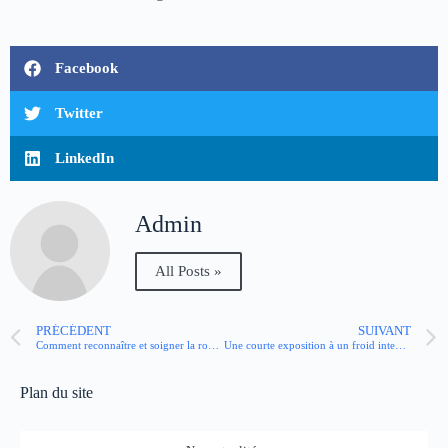
Facebook
Twitter
LinkedIn
Admin
All Posts »
PRÉCÉDENT
SUIVANT
Comment reconnaître et soigner la rougeole chez le bébé ?
Une courte exposition à un froid intense améliorerait le sommeil
Plan du site