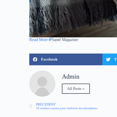
Read More
Santé Magazine
Facebook
T
Admin
All Posts »
PRÉCÉDENT
10 routines express pour renforcer ses articulations