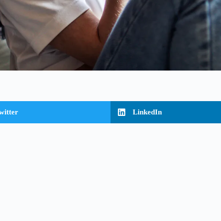
witter
LinkedIn