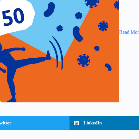
Read Mor
witter
LinkedIn