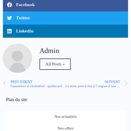
Facebook
Twitter
LinkedIn
Admin
All Posts »
PRÉCÉDENT
SUIVANT
Camembert et cholestérol : quelles précautions prendre ?
Le stress peut-il être à l’origine d’une rupture d’anévrisme ?
Plan du site
Nos actualités
Nos offres