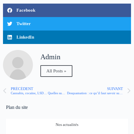
Facebook
Twitter
LinkedIn
Admin
All Posts »
PRÉCÉDENT
SUIVANT
Cannabis, cocaïne, LSD… Quelles substances peuvent induire des troubles psychotiques ?
Desquamation : ce qu’il faut savoir sur la peau qui pèle
Plan du site
Nos actualités