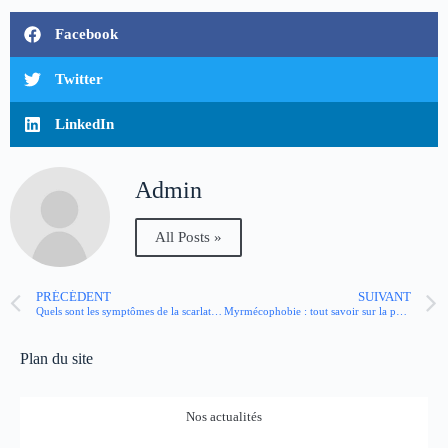
Facebook
Twitter
LinkedIn
Admin
All Posts »
PRÉCÉDENT
SUIVANT
Quels sont les symptômes de la scarlatine ?
Myrmécophobie : tout savoir sur la peur panique des fourmis
Plan du site
Nos actualités