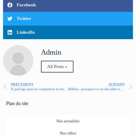
Facebook
Twitter
LinkedIn
Admin
All Posts »
PRÉCÉDENT
SUIVANT
À quel âge peut-on commencer la musculation ?
Méléna : pourquoi a-t-on des selles noires ?
Plan du site
Nos actualités
Nos offres