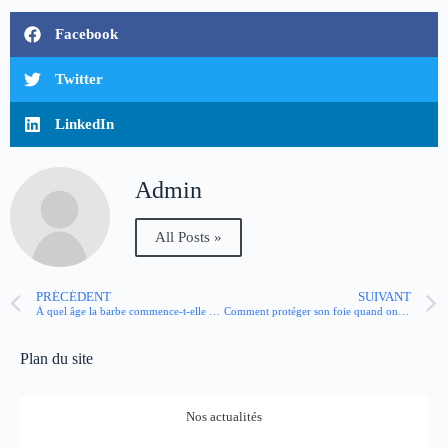
Facebook
Twitter
LinkedIn
Admin
All Posts »
PRÉCÉDENT
SUIVANT
À quel âge la barbe commence-t-elle à pousser ?
Comment protéger son foie quand on prend des médicaments ?
Plan du site
Nos actualités