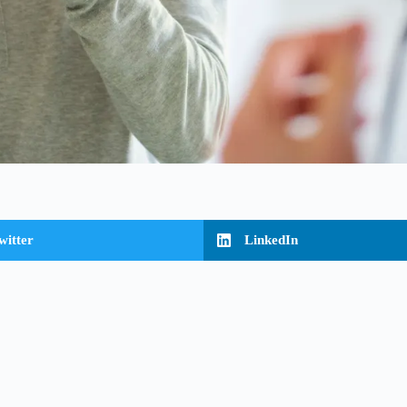
witter
LinkedIn