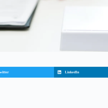
witter
LinkedIn