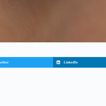
witter
LinkedIn