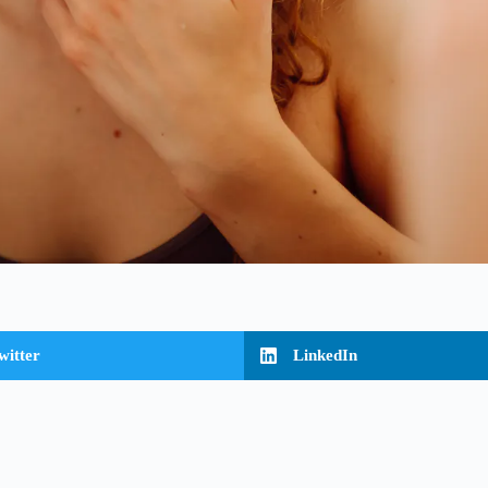
witter
LinkedIn