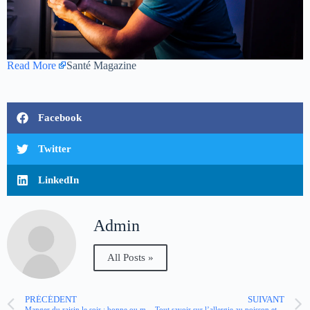
Read More
Santé Magazine
Facebook
Twitter
LinkedIn
Admin
All Posts »
PRÉCÉDENT
SUIVANT
Manger du raisin le soir : bonne ou mauvaise idée ?
Tout savoir sur l’allergie au poisson et aux fruits de mer