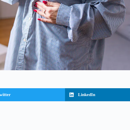
witter
LinkedIn