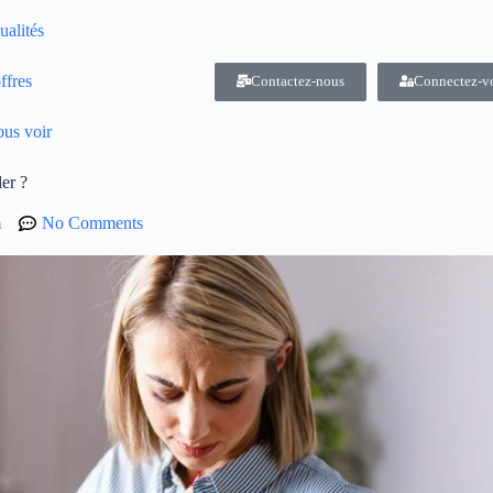
ualités
ffres
Contactez-nous
Connectez-v
us voir
er ?
m
No Comments