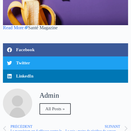
Read More
Santé Magazine
Facebook
Twitter
LinkedIn
Admin
All Posts »
PRÉCÉDENT
SUIVANT
Le magnésium est-il efficace contre le stress ?
Le soja : moins de récidive du cancer du sein?