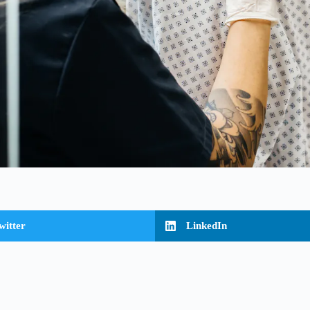
witter
LinkedIn