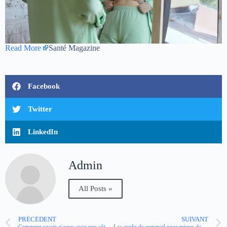
Read More
Santé Magazine
Facebook
Twitter
LinkedIn
Admin
All Posts »
PRÉCÉDENT
SUIVANT
Comment savoir si vous avez une côte fêlée ?
Les applis de sommeil pour mieux dormir sont-elles efficaces ?