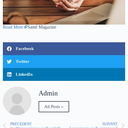
Read More
Santé Magazine
Facebook
Twitter
LinkedIn
Admin
All Posts »
PRÉCÉDENT
SUIVANT
Insuffisance veineuse : quelle est l’efficacité des bas de contention ?
La pneumonie est-elle contagieuse ?