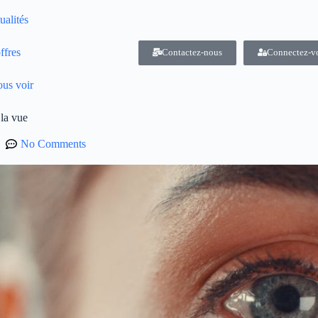
ualités
ffres
Contactez-nous
Connectez-v
us voir
la vue
No Comments