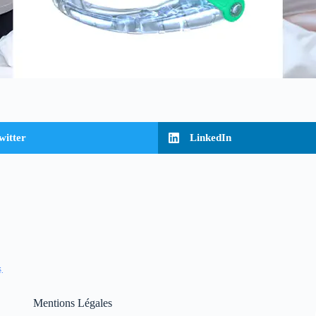
witter
LinkedIn
é.
Mentions Légales