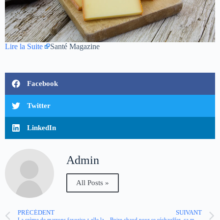
Lire la Suite
Santé Magazine
Facebook
Twitter
LinkedIn
Admin
All Posts »
PRÉCÉDENT
SUIVANT
La crème de marrons favorise-t-elle la constipation ?
Boire chaud pour se réchauffer, ça marche ?