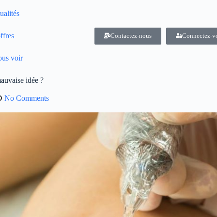
ualités
ffres
Contactez-nous
Connectez-v
us voir
auvaise idée ?
No Comments