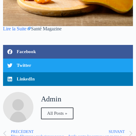
Lire la Suite
Santé Magazine
Facebook
Twitter
LinkedIn
Admin
All Posts »
PRÉCÉDENT
SUIVANT
Films d’horreur : quels risques pour notre santé ?
Argile contre les verrues : est-ce que ça marche ?