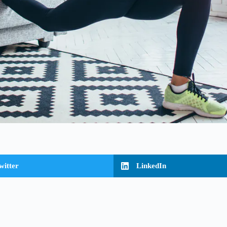
witter
LinkedIn