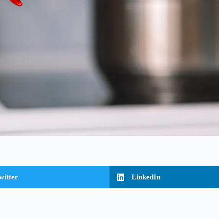
witter
LinkedIn