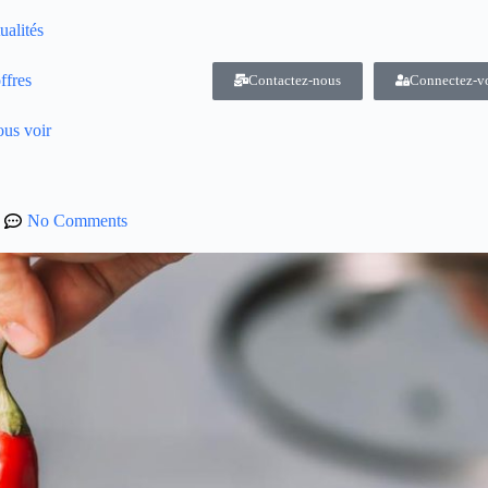
ualités
ffres
Contactez-nous
Connectez-v
us voir
No Comments