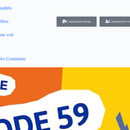
ualités
ffres
Contactez-nous
Connectez-v
us voir
No Comments