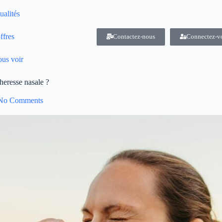
ualités
ffres
Contactez-nous
Connectez-v
us voir
heresse nasale ?
No Comments