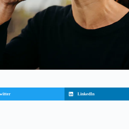
witter
LinkedIn