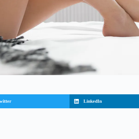
witter
LinkedIn