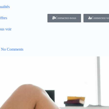
ualités
ffres
Contactez-nous
Connectez-v
us voir
No Comments