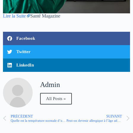
Lire la Suite
Santé Magazine
Facebook
Twitter
LinkedIn
Admin
All Posts »
PRÉCÉDENT
SUIVANT
Quelle est la température normale d’un bébé ?
Peut-on devenir allergique à l’âge adulte ?