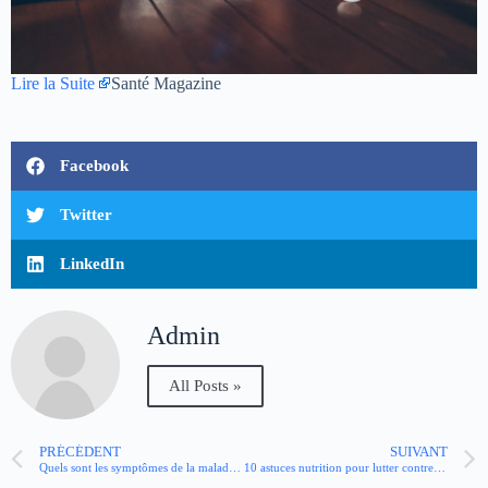
Lire la Suite
Santé Magazine
Facebook
Twitter
LinkedIn
Admin
All Posts »
PRÉCÉDENT
SUIVANT
Quels sont les symptômes de la maladie de Parkinson ?
10 astuces nutrition pour lutter contre l’hypertension