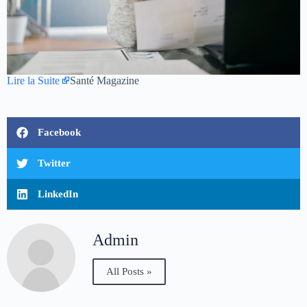
Lire la Suite
Santé Magazine
Facebook
Twitter
LinkedIn
Admin
All Posts »