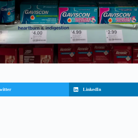
witter
LinkedIn