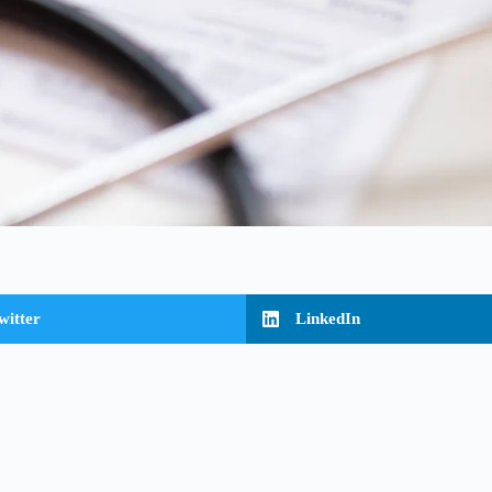
witter
LinkedIn