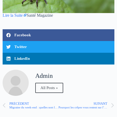
Lire la Suite
Santé Magazine
Facebook
Twitter
LinkedIn
Admin
All Posts »
PRÉCÉDENT
SUIVANT
Migraine du week-end : quelles sont les causes et comment l’éviter ?
Pourquoi les crêpes vous restent sur l’estomac (et comment éviter ça) ?