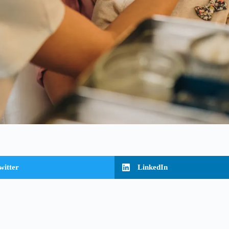
witter
LinkedIn