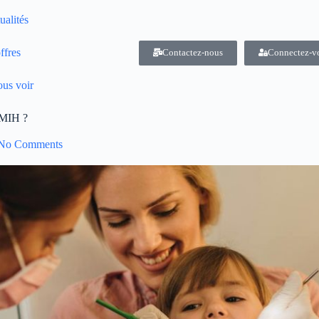
ualités
ffres
Contactez-nous
Connectez-v
us voir
e MIH ?
No Comments