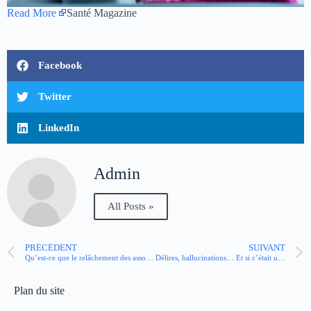
Read More
Santé Magazine
Facebook
Twitter
LinkedIn
Admin
All Posts »
PRÉCÉDENT
SUIVANT
Qu’est-ce que le relâchement des associations ?
Délires, hallucinations… Et si c’était une dépression psychotique ?
Plan du site