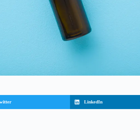
witter
LinkedIn