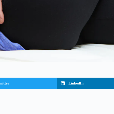
witter
LinkedIn