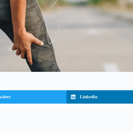
witter
LinkedIn