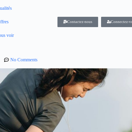
ualités
ffres
Contactez-nous
Connectez-v
us voir
No Comments