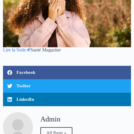
Lire la Suite
Santé Magazine
Facebook
Twitter
LinkedIn
Admin
All Posts »