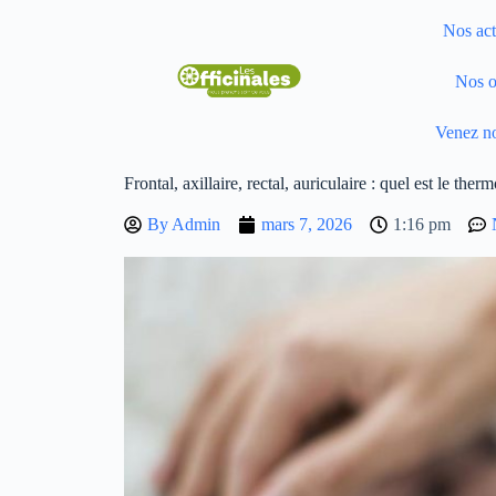
Nos act
Nos o
Venez no
Frontal, axillaire, rectal, auriculaire : quel est le ther
By
Admin
mars 7, 2026
1:16 pm