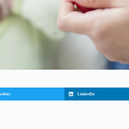
witter
LinkedIn